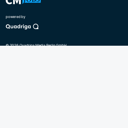
powered by
©
2026
Quadriga Media Berlin GmbH
Unsere Partner
Quadriga Hochschule Berlin
Berufsverband der Compliance Manager
Compliance Manager Magazin
Deutsche Presseakademie
Jobmarket
Kontakt
FAQ