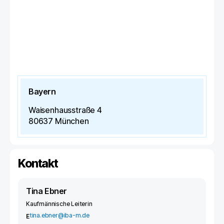
Bayern
Waisenhausstraße 4
80637
München
Kontakt
Tina Ebner
Kaufmännische Leiterin
tina.ebner@iba-m.de
E