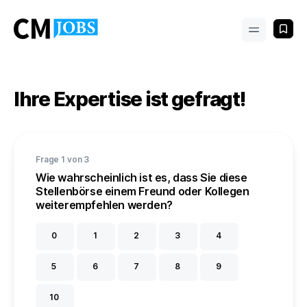
Ihre Expertise ist gefragt!
Frage 1 von 3
Wie wahrscheinlich ist es, dass Sie diese
Stellenbörse einem Freund oder Kollegen
weiterempfehlen werden?
0
1
2
3
4
5
6
7
8
9
10