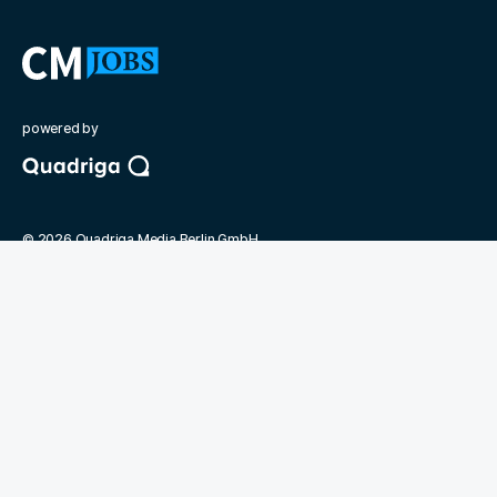
powered by
©
2026
Quadriga Media Berlin GmbH
Unsere Partner
Quadriga Hochschule Berlin
Berufsverband der Compliance Manager
Compliance Manager Magazin
Deutsche Presseakademie
Jobmarket